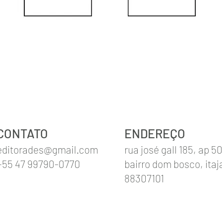
CONTATO
ENDEREÇO
editorades@gmail.com
rua josé gall 185, ap 5
+55 47 99790-0770
bairro dom bosco, itaja
88307101