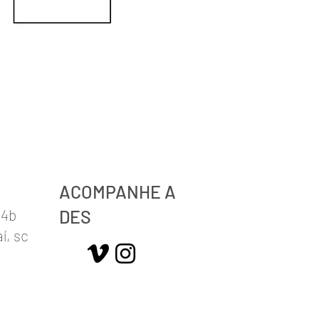
ACOMPANHE A
04b
DES
í, sc